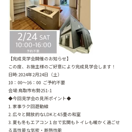
【完成見学会開催のお知らせ】
この度、お施主様のご好意により完成見学会します！
日時:2024年2月24日（土）
10：00～16：00 ご予約不要
会場:鳥取市布勢251-1
◆今回見学会の見所ポイント◆
1. 家事ラク回遊動線
2. 広々と開放的なLDKと4.5畳の和室
3. 夏も冬もエアコン１台で玄関もトイレも暖かく過ごせ
る高性能な気
密・断熱性能