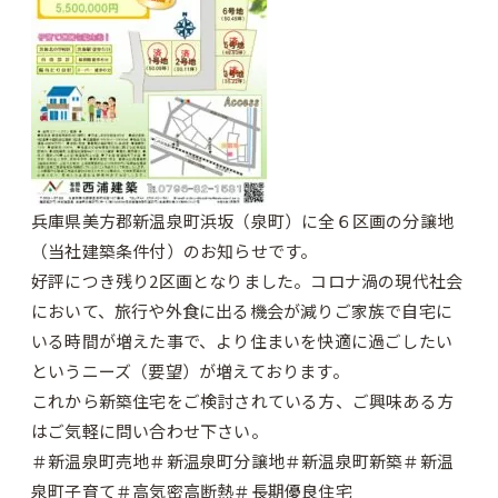
兵庫県美方郡新温泉町浜坂（泉町）に全６区画の分譲地
（当社建築条件付）のお知らせです。
好評につき残り2区画となりました。コロナ渦の現代社会
において、旅行や外食に出る機会が減りご家族で自宅に
いる時間が増えた事で、より住まいを快適に過ごしたい
というニーズ（要望）が増えております。
これから新築住宅をご検討されている方、ご興味ある方
はご気軽に問い合わせ下さい。
＃新温泉町売地＃新温泉町分譲地＃新温泉町新築＃新温
泉町子育て＃高気密高断熱＃長期優良住宅