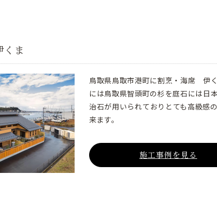
伊くま
鳥取県鳥取市港町に割烹・海席 伊
には鳥取県智頭町の杉を庭石には日
治石が用いられておりとても高級感
来ます。
施工事例を見る